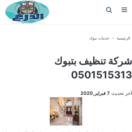
القائمة
بحث
عن
الرئيسية
خدمات تبوك
شركة تنظيف بتبوك
0501515313
آخر تحديث
7 فبراير,2020