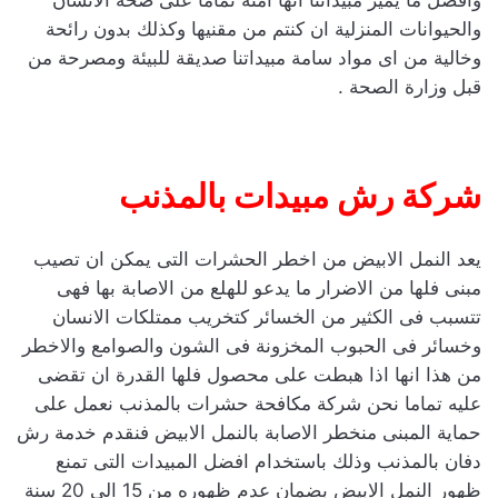
وافضل ما يميز مبيداتنا انها امنة تماما على صحة الانسان
والحيوانات المنزلية ان كنتم من مقنيها وكذلك بدون رائحة
وخالية من اى مواد سامة مبيداتنا صديقة للبيئة ومصرحة من
قبل وزارة الصحة .
شركة رش مبيدات بالمذنب
يعد النمل الابيض من اخطر الحشرات التى يمكن ان تصيب
مبنى فلها من الاضرار ما يدعو للهلع من الاصابة بها فهى
تتسبب فى الكثير من الخسائر كتخريب ممتلكات الانسان
وخسائر فى الحبوب المخزونة فى الشون والصوامع والاخطر
من هذا انها اذا هبطت على محصول فلها القدرة ان تقضى
عليه تماما نحن شركة مكافحة حشرات بالمذنب نعمل على
حماية المبنى منخطر الاصابة بالنمل الابيض فنقدم خدمة رش
دفان بالمذنب وذلك باستخدام افضل المبيدات التى تمنع
ظهور النمل الابيض بضمان عدم ظهوره من 15 الى 20 سنة