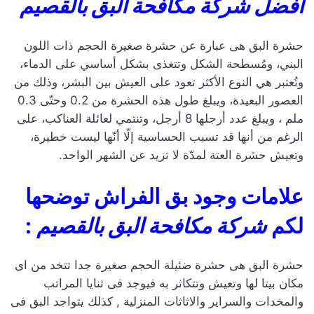
افضل شركة مكافحة البق بالقصيم
حشرة البق هى عبارة عن حشرة صغيرة الحجم ذات اللون
البني، ومُسطحة الشكل وتتغذى بشكل أساسي على الدماء،
وتُعتبر هي النوع الأكثر تعود على العيش بين البشر، وذلك من
العصور البعيدة، ويبلغ طول هذه الحشرة من 0.2 وحتّى 0.3
ملم ، ويبلغ عدد أرجلها 8 أرجل، وتنتمي لعائلة العناكب، على
الرغم من أنها قد تسبب الحساسية إلّا أنّها ليست خطيرة،
وتعيش حشرة العتة لمدّة لا تزيد عن الشهر الواحد.
علامات وجود بق الفراش توضحها
لكم
شركة مكافحة البق بالقصيم
:
حشرة البق هى حشرة ضئيلة الحجم صغيرة جدا تتخد من اى
مكان بيتا لها وتعيش وتتكاثر به فيوجد فى ثنايا المراتب
والمخدات والسراير والاثاثات المنزلية , كذلك يتواجد البق فى