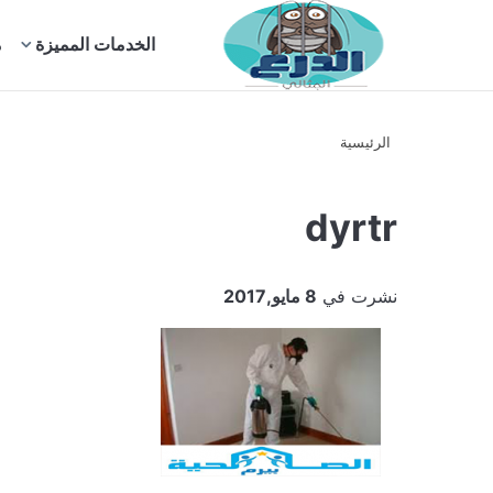
بحث
الخدمات المميزة
م
عن
الرئيسية
dyrtr
نشرت في
8 مايو,2017