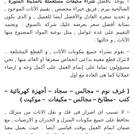
– يوجد بأفضل
شراء مكيفات مستعملة بالمدينة المنورة
,
الصالحية بيرم , فريق خبراء مخصص , تقييم الأثاث الموجود ,
و تحديد سعره العادل والأفضل أيضا للعميل , و الذى يكون
بمثابة أفضل سعر يعرضه عليك شركة بالسوق . ويعتمد
التقييم على عدة عوامل , مثل نوعية المواد المصنوع منها
الأثاث , و حالتها .
– نقوم بشراء جميع مكونات الأثاث , و القطع المختلفة ..
لانترك قطع معينة بداعى انخفاض سعرها او العائد منها , نحن
مسؤولون تماما على إتمام العمل على أكمل وجه و ارضاء
عملائنا كما هى العادة مع اول
( غرف نوم – مجالس – سجاد – أجهزة كهربائية –
كنب -مطابخ – مجالس – مكيفات – موكيت )
– لا تسبب اى اضرار فى فك و نقل الاثاث من منزلك ,
نحافظ على جميع مكونات المنزل و الجدران و الارضيات , مع
ضمان اتمام العمل بوقت قياسي أيضا . حيث يعمل معنا