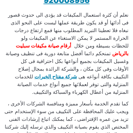
920008956
نعلم أن كثرة استعمال المكيفات قد يؤدى الى حدوث قصور
فى أدائها أو قد يكون طريقة عملها ليست على النحو الذى
نبغاه فلا تعطينا التبريد المطلوب منها فمع ارتفاع درجات
الحرارة المستمر لا يمكن الاستغناء عن المكيفات ولو
للحظات بسيطة ومن خلال
أرقام
صيانة مكيفات سبليت
بالرياض
تمنحكم دائما أفضل متابعة دورية فى تنظيف وصيانة
وغسيل المكيفات بجميع أنواعها بكل احترافية فى كل
الأوقات وفى كل مكان ، والشركة الرائدة بمجال إصلاح
التكييف بكافة أنواعه هى
شركة مفتاح الخيرات
للخدمات
المنزلية والتى توفر لعملائها جميع أنواع خدمات الصيانة
المنزلية من أعطال الكهرباء والسباكة والتكييف.
كما تقدم الخدمة بأسعار مميزة ومنافسة الشركات الأخرى ،
ويجب عليك المحافظة على التكييف من سوء الإستخدام حتى
تزيد من عمره الإفتراضى ، كما يمكنك اتباع إرشادات الفنى
المختص الذي يقوم بصيانة التكييف والذي ترسله إليك شركتنا