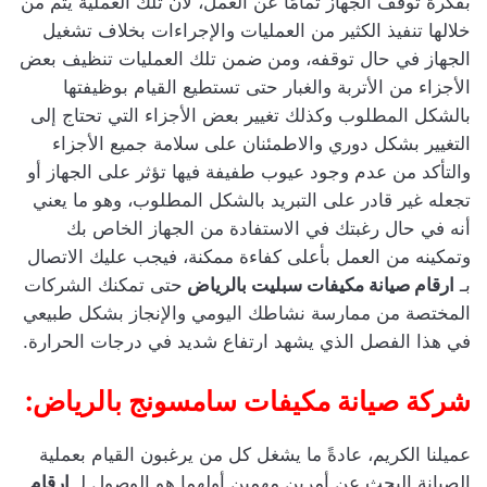
بفكرة توقف الجهاز تمامًا عن العمل، لأن تلك العملية يتم من
خلالها تنفيذ الكثير من العمليات والإجراءات بخلاف تشغيل
الجهاز في حال توقفه، ومن ضمن تلك العمليات تنظيف بعض
الأجزاء من الأتربة والغبار حتى تستطيع القيام بوظيفتها
بالشكل المطلوب وكذلك تغيير بعض الأجزاء التي تحتاج إلى
التغيير بشكل دوري والاطمئنان على سلامة جميع الأجزاء
والتأكد من عدم وجود عيوب طفيفة فيها تؤثر على الجهاز أو
تجعله غير قادر على التبريد بالشكل المطلوب، وهو ما يعني
أنه في حال رغبتك في الاستفادة من الجهاز الخاص بك
وتمكينه من العمل بأعلى كفاءة ممكنة، فيجب عليك الاتصال
بـ
ارقام صيانة مكيفات سبليت بالرياض
حتى تمكنك الشركات
المختصة من ممارسة نشاطك اليومي والإنجاز بشكل طبيعي
في هذا الفصل الذي يشهد ارتفاع شديد في درجات الحرارة.
شركة صيانة مكيفات سامسونج بالرياض:
عميلنا الكريم، عادةً ما يشغل كل من يرغبون القيام بعملية
الصيانة البحث عن أمرين مهمين أولهما هو الوصول لـ
ارقام