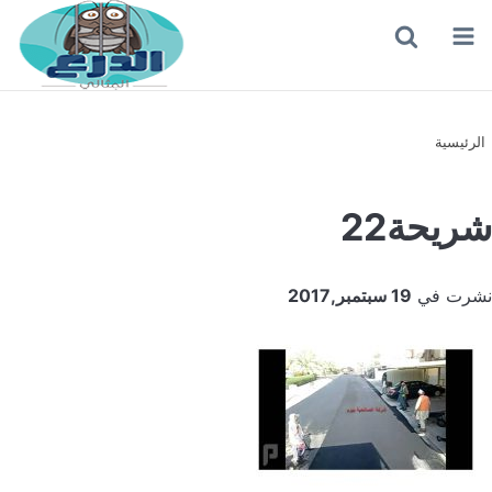
القائمة
بحث
عن
الرئيسية
شريحة22
نشرت في
19 سبتمبر,2017